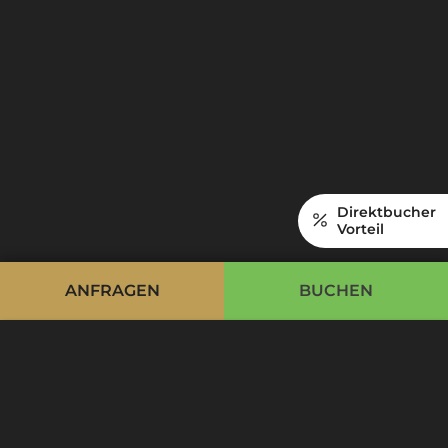
Hotels bietet für jedes Zimmer einen eigenen
verschließbaren Spind sowie einen bequemen
Skiservice und Sportgeräteverleih. Nach einem
erlebnisreichen Tag auf der Piste können Sie in
unseren großzügigen Wellnessbereich
eintauchen. Tauschen Sie Ihre Skikleidung
gegen einen kuscheligen Bademantel und
genießen Sie wohltuende Entspannung in
unserem SPA. Das 5-Sterne Ski-in Ski-out
Direktbucher
Hotel “Die Krone von Lech” direkt an der Piste
Vorteil
verbindet sportliches Vergnügen und
erholsames Wellness auf ideale Weise.
ANFRAGEN
BUCHEN
Cookie Bar
Essentiell
Externe Medien
Analytics
Advertising
Optional