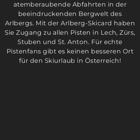
atemberaubende Abfahrten in der
beeindruckenden Bergwelt des
Arlbergs. Mit der Arlberg-Skicard haben
Sie Zugang zu allen Pisten in Lech, Zürs,
Stuben und St. Anton. Für echte
Pistenfans gibt es keinen besseren Ort
für den Skiurlaub in Österreich!
Skikeller und Wellnessbereich im
Romantik Hotel “Die Krone von
Lech”
Skikeller und Wellness im Romantik Hotel “Die
Krone von Lech” – Komfort und Entspannung
direkt vor Ort. Der moderne Skikeller des