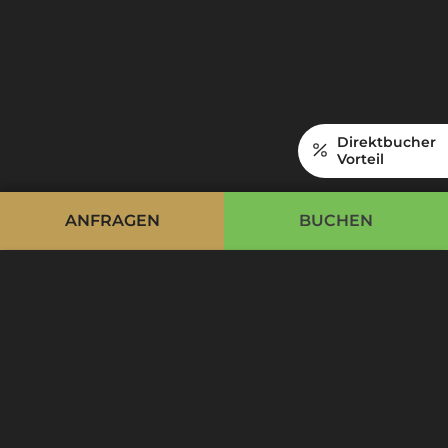
Direktbucher
Vorteil
ANFRAGEN
BUCHEN
Cookie Bar
Essentiell
Externe Medien
Analytics
Advertising
Optional
Alle akzeptieren