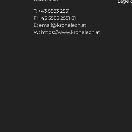
Lage 
T:
+43 5583 2551
F:
+43 5583 2551 81
E:
email@kronelech.at
W:
https://www.kronelech.at
Hinweis: Bildtitel, Alt-Texte und Beschreibu