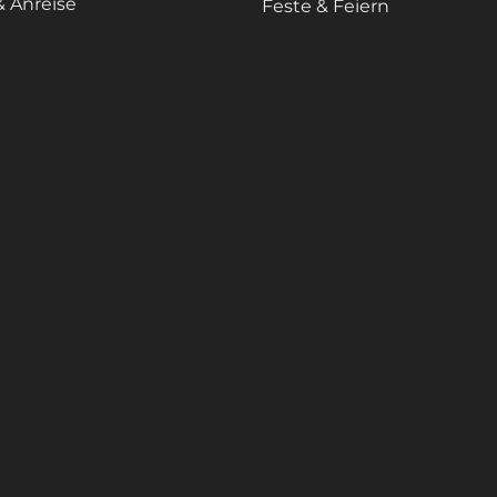
& Anreise
Feste & Feiern
Impressum
Datenschutz
Sitemap
Erklärung zur Barrierefreihei
ngen werden teilweise mit Hilfe von KI erstellt. Weitere Informati