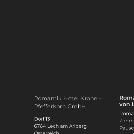
Roma
Romantik Hotel Krone -
von 
Pfefferkorn GmbH
Roman
Dorf 13
Zimme
6764
Lech am Arlberg
Pausc
Österreich