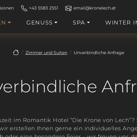
sionen
+43 5583 2551
email@kronelech.at
EN
GENUSS
SPA
WINTER I
Zimmer und Suiten
Unverbindliche Anfrage
erbindliche Anf
zeit im Romantik Hotel “Die Krone von Lech”? 
ir erstellen Ihnen gerne ein individuelles Ang
oder eine besondere Feier – wir freuen uns da